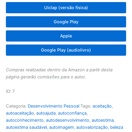
Uiclap (versão física)
Google Play
Apple
Google Play (audiolivro)
Compras realizadas dentro da Amazon a partir desta
página gerarão comissões para o autor.
ID: 7
Categoria:
Desenvolvimento Pessoal
Tags:
aceitação
,
autoaceitação
,
autoajuda
,
autoconfiança
,
autoconhecimento
,
autodesenvolvimento
,
autoestima
,
autoestima saudável
,
autoimagem
,
autovalorização
,
beleza