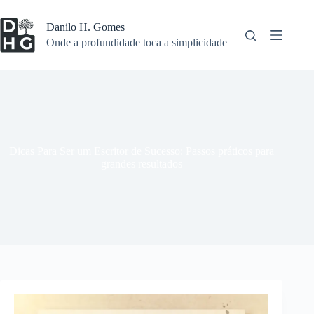
Pular
para
Danilo H. Gomes
o
Onde a profundidade toca a simplicidade
conteúdo
Dicas Para Ser um Escritor de Sucesso: Passos práticos para
grandes resultados