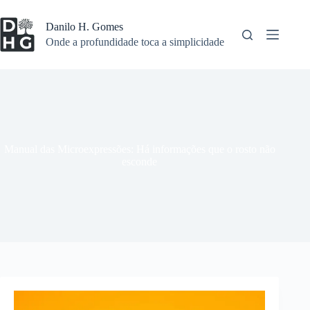
Pular
para
Danilo H. Gomes
o
Onde a profundidade toca a simplicidade
conteúdo
Manual das Microexpressões: Há informações que o rosto não
esconde