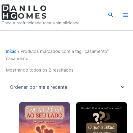
Ir
para
Pesquisar
o
Onde a profundidade toca a simplicidade
conteúdo
Início
/ Produtos marcados com a tag “casamento”
casamento
Classificado
Mostrando todos os 2 resultados
por
mais
recente