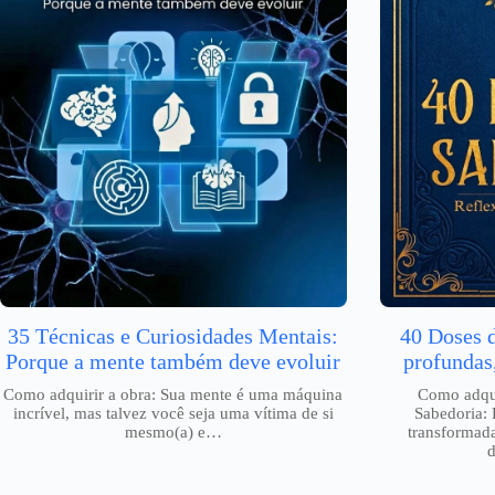
35 Técnicas e Curiosidades Mentais:
40 Doses 
Porque a mente também deve evoluir
profundas
Como adquirir a obra: Sua mente é uma máquina
Como adqui
incrível, mas talvez você seja uma vítima de si
Sabedoria: 
mesmo(a) e…
transformada
d