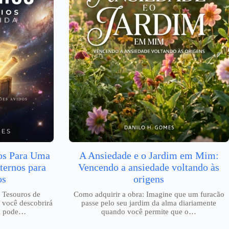
ios Para Uma
A Ansiedade e o Jardim em Mim:
ternos para
Vencendo a ansiedade voltando às
os
origens
 Tesouros de
Como adquirir a obra: Imagine que um furacão
 você descobrirá
passe pelo seu jardim da alma diariamente
al pode…
quando você permite que o…