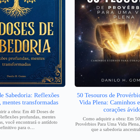
de Sabedoria: Reflexões
50 Tesouros de Provérb
, mentes transformadas
Vida Plena: Caminhos e
corações ávid
rir a obra: Em 40 Doses de
Reflexões profundas, mentes
Como adquirir a obra: Em 50
s, você encontrará o antídoto
Provérbios Para Uma Vida Plena,
efinitivo para o…
que a sabedoria ancestr