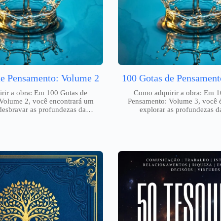
de Pensamento: Volume 2
100 Gotas de Pensament
rir a obra: Em 100 Gotas de
Como adquirir a obra: Em 1
Volume 2, você encontrará um
Pensamento: Volume 3, você 
 desbravar as profundezas da…
explorar as profundezas 