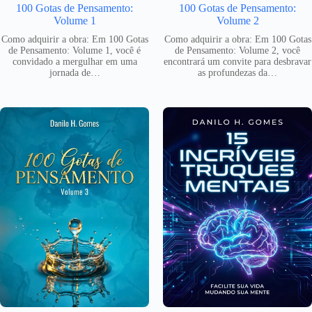
100 Gotas de Pensamento:
100 Gotas de Pensamento:
Volume 1
Volume 2
Como adquirir a obra: Em 100 Gotas
Como adquirir a obra: Em 100 Gotas
de Pensamento: Volume 1, você é
de Pensamento: Volume 2, você
convidado a mergulhar em uma
encontrará um convite para desbravar
jornada de…
as profundezas da…