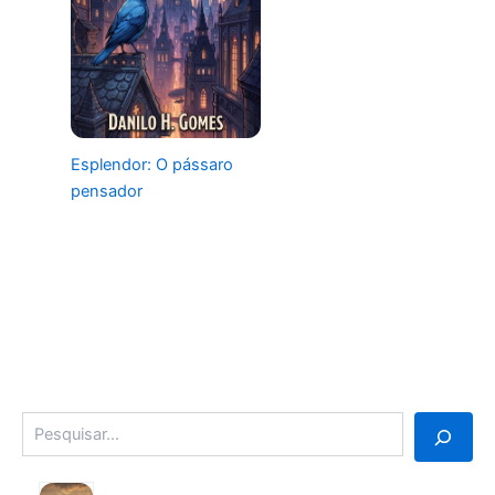
Esplendor: O pássaro
pensador
Pesquisa
3