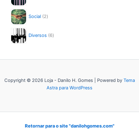
d
o
r
u
s
2
o
t
Social
2
p
d
o
r
u
s
6
o
t
Diversos
6
p
d
o
r
u
s
o
t
d
o
u
s
t
o
Copyright © 2026 Loja - Danilo H. Gomes | Powered by
Tema
s
Astra para WordPress
Retornar para o site "danilohgomes.com"