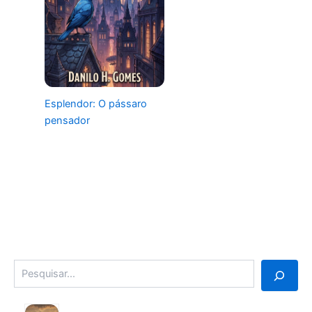
Esplendor: O pássaro
pensador
Pesquisa
3