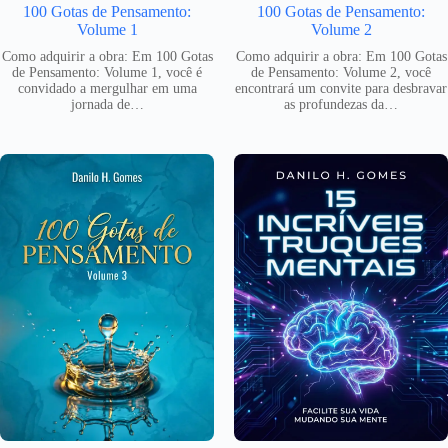
100 Gotas de Pensamento:
100 Gotas de Pensamento:
Volume 1
Volume 2
Como adquirir a obra: Em 100 Gotas
Como adquirir a obra: Em 100 Gotas
de Pensamento: Volume 1, você é
de Pensamento: Volume 2, você
convidado a mergulhar em uma
encontrará um convite para desbravar
jornada de…
as profundezas da…