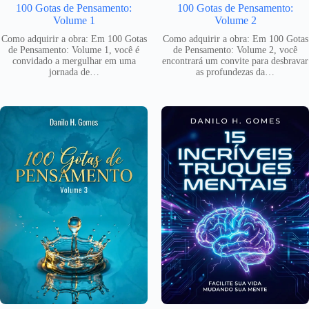
100 Gotas de Pensamento:
100 Gotas de Pensamento:
Volume 1
Volume 2
Como adquirir a obra: Em 100 Gotas
Como adquirir a obra: Em 100 Gotas
de Pensamento: Volume 1, você é
de Pensamento: Volume 2, você
convidado a mergulhar em uma
encontrará um convite para desbravar
jornada de…
as profundezas da…