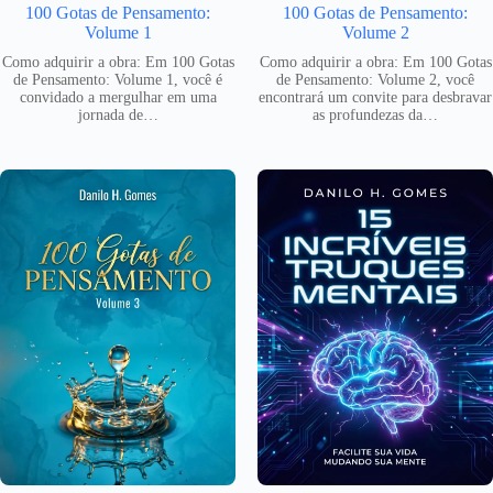
100 Gotas de Pensamento:
100 Gotas de Pensamento:
Volume 1
Volume 2
Como adquirir a obra: Em 100 Gotas
Como adquirir a obra: Em 100 Gotas
de Pensamento: Volume 1, você é
de Pensamento: Volume 2, você
convidado a mergulhar em uma
encontrará um convite para desbravar
jornada de…
as profundezas da…