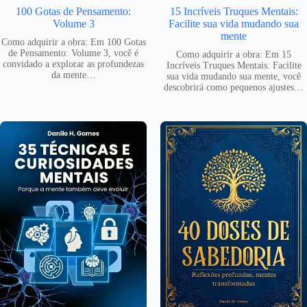
100 Gotas de Pensamento:
15 Incríveis Truques Mentais:
Volume 3
Facilite sua vida mudando sua
mente
Como adquirir a obra: Em 100 Gotas
de Pensamento: Volume 3, você é
Como adquirir a obra: Em 15
convidado a explorar as profundezas
Incríveis Truques Mentais: Facilite
da mente…
sua vida mudando sua mente, você
descobrirá como pequenos ajustes…