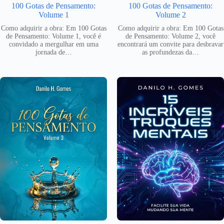
100 Gotas de Pensamento:
100 Gotas de Pensamento:
Volume 1
Volume 2
Como adquirir a obra: Em 100 Gotas
Como adquirir a obra: Em 100 Gotas
de Pensamento: Volume 1, você é
de Pensamento: Volume 2, você
convidado a mergulhar em uma
encontrará um convite para desbravar
jornada de…
as profundezas da…