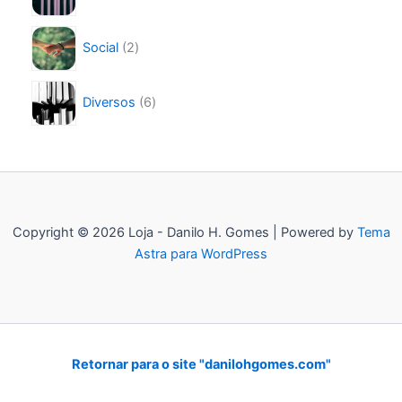
d
o
r
u
s
2
o
t
Social
2
p
d
o
r
u
s
6
o
t
Diversos
6
p
d
o
r
u
s
o
t
d
o
u
s
t
o
Copyright © 2026 Loja - Danilo H. Gomes | Powered by
Tema
s
Astra para WordPress
Retornar para o site "danilohgomes.com"