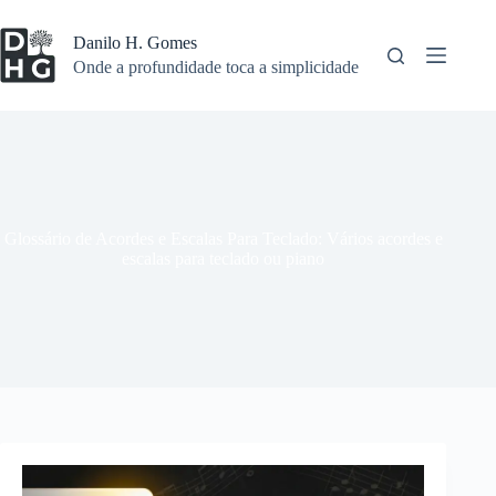
Pular
para
Danilo H. Gomes
o
Onde a profundidade toca a simplicidade
conteúdo
Glossário de Acordes e Escalas Para Teclado: Vários acordes e
escalas para teclado ou piano