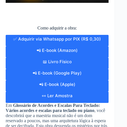
❮
❯
Como adquirir a obra:
✅ Adquirir via Whatsapp por PIX (R$ 0,30)
📲 E-book (Amazon)
📖 Livro Físico
📲 E-book (Google Play)
📲 E-book (Apple)
👀 Ler Amostra
Em
Glossário de Acordes e Escalas Para Teclado:
Vários acordes e escalas para teclado ou piano
, você
descobrirá que a maestria musical não é um dom
reservado a poucos, mas uma arquitetura lógica à espera
de ser decifrada. Esta obra desvenda os mistérios por trás