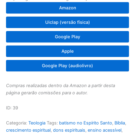
Amazon
Uiclap (versão física)
Google Play
Apple
Google Play (audiolivro)
Compras realizadas dentro da Amazon a partir desta
página gerarão comissões para o autor.
ID: 39
Categoria:
Teologia
Tags:
batismo no Espírito Santo
,
Bíblia
,
crescimento espiritual
,
dons espirituais
,
ensino acessível
,