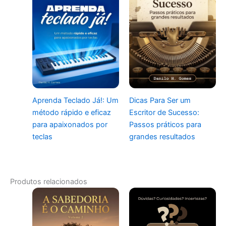
Aprenda Teclado Já!: Um
Dicas Para Ser um
método rápido e eficaz
Escritor de Sucesso:
para apaixonados por
Passos práticos para
teclas
grandes resultados
Produtos relacionados