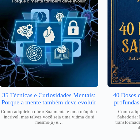
35 Técnicas e Curiosidades Mentais:
40 Doses 
Porque a mente também deve evoluir
profundas
Como adquirir a obra: Sua mente é uma máquina
Como adqui
incrível, mas talvez você seja uma vítima de si
Sabedoria: 
mesmo(a) e…
transformada
d