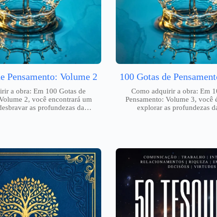
de Pensamento: Volume 2
100 Gotas de Pensament
rir a obra: Em 100 Gotas de
Como adquirir a obra: Em 1
Volume 2, você encontrará um
Pensamento: Volume 3, você 
 desbravar as profundezas da…
explorar as profundezas 