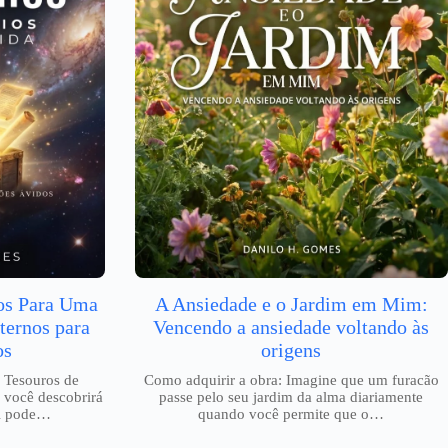
ios Para Uma
A Ansiedade e o Jardim em Mim:
ternos para
Vencendo a ansiedade voltando às
os
origens
 Tesouros de
Como adquirir a obra: Imagine que um furacão
 você descobrirá
passe pelo seu jardim da alma diariamente
al pode…
quando você permite que o…