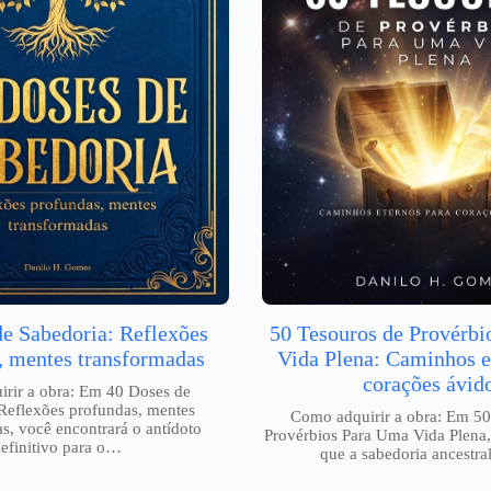
de Sabedoria: Reflexões
50 Tesouros de Provérb
, mentes transformadas
Vida Plena: Caminhos e
corações ávid
rir a obra: Em 40 Doses de
Reflexões profundas, mentes
Como adquirir a obra: Em 50
s, você encontrará o antídoto
Provérbios Para Uma Vida Plena,
efinitivo para o…
que a sabedoria ancestr