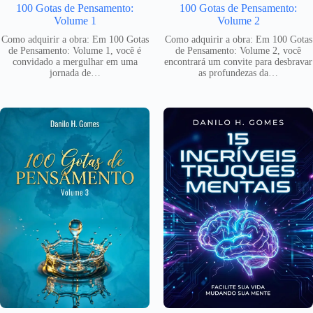
100 Gotas de Pensamento:
100 Gotas de Pensamento:
Volume 1
Volume 2
Como adquirir a obra: Em 100 Gotas
Como adquirir a obra: Em 100 Gotas
de Pensamento: Volume 1, você é
de Pensamento: Volume 2, você
convidado a mergulhar em uma
encontrará um convite para desbravar
jornada de…
as profundezas da…