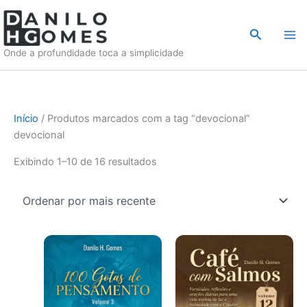
Ir
para
Pesquisar
o
Onde a profundidade toca a simplicidade
conteúdo
Início
/ Produtos marcados com a tag “devocional”
devocional
Classificado
Exibindo 1–10 de 16 resultados
por
mais
recente