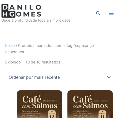
Ir
para
Pesquisar
o
Onde a profundidade toca a simplicidade
conteúdo
Início
/ Produtos marcados com a tag “esperança”
esperança
Classificado
Exibindo 1–10 de 18 resultados
por
mais
recente