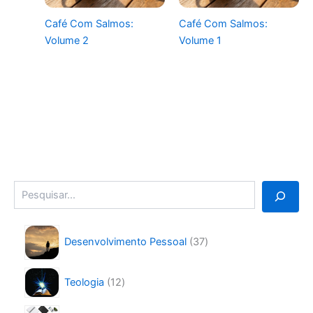
Café Com Salmos:
Café Com Salmos:
Volume 2
Volume 1
Pesquisa
3
Desenvolvimento Pessoal
37
7
p
1
r
Teologia
12
2
o
p
d
9