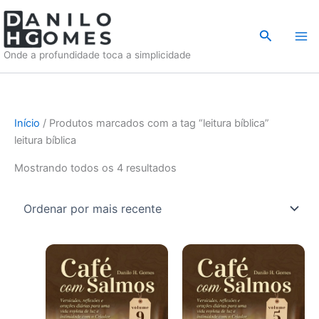
Ir
para
Pesquisar
o
Onde a profundidade toca a simplicidade
conteúdo
Início
/ Produtos marcados com a tag “leitura bíblica”
leitura bíblica
Classificado
Mostrando todos os 4 resultados
por
mais
recente