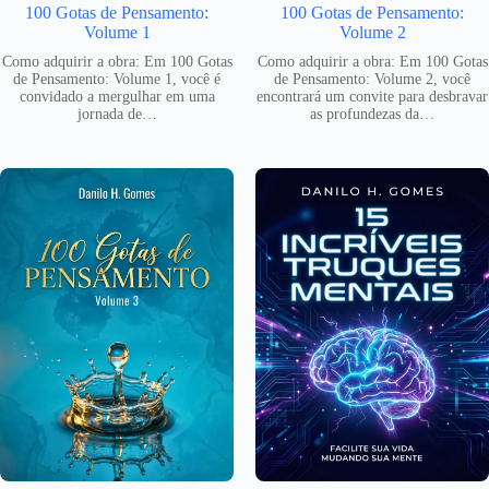
100 Gotas de Pensamento:
100 Gotas de Pensamento:
Volume 1
Volume 2
Como adquirir a obra: Em 100 Gotas
Como adquirir a obra: Em 100 Gotas
de Pensamento: Volume 1, você é
de Pensamento: Volume 2, você
convidado a mergulhar em uma
encontrará um convite para desbravar
jornada de…
as profundezas da…