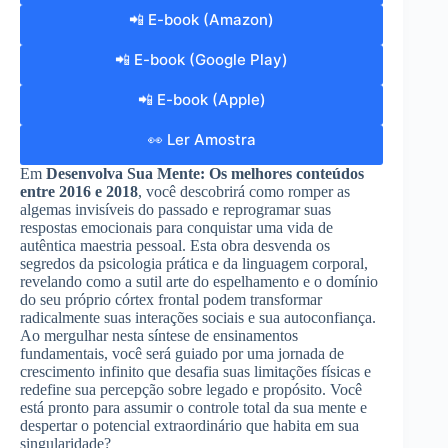
📲 E-book (Amazon)
📲 E-book (Google Play)
📲 E-book (Apple)
👀 Ler Amostra
Em
Desenvolva Sua Mente: Os melhores conteúdos
entre 2016 e 2018
, você descobrirá como romper as
algemas invisíveis do passado e reprogramar suas
respostas emocionais para conquistar uma vida de
autêntica maestria pessoal. Esta obra desvenda os
segredos da psicologia prática e da linguagem corporal,
revelando como a sutil arte do espelhamento e o domínio
do seu próprio córtex frontal podem transformar
radicalmente suas interações sociais e sua autoconfiança.
Ao mergulhar nesta síntese de ensinamentos
fundamentais, você será guiado por uma jornada de
crescimento infinito que desafia suas limitações físicas e
redefine sua percepção sobre legado e propósito. Você
está pronto para assumir o controle total da sua mente e
despertar o potencial extraordinário que habita em sua
singularidade?