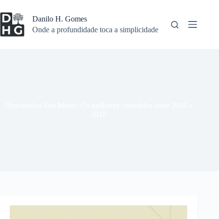
Pular
para
Danilo H. Gomes
o
Onde a profundidade toca a simplicidade
conteúdo
Desenvolva Sua Mente: Os melhores conteúdos entre 2016 e
2018