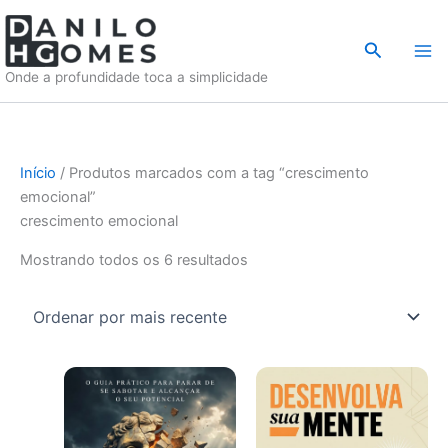
Ir
para
Pesquisar
o
Onde a profundidade toca a simplicidade
conteúdo
Início
/ Produtos marcados com a tag “crescimento
emocional”
crescimento emocional
Classificado
Mostrando todos os 6 resultados
por
mais
recente