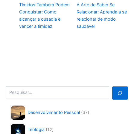
Tímidos Também Podem
A Arte de Saber Se
Conquistar: Como
Relacionar: Aprenda a se
alcançar a ousadia e
relacionar de modo
vencer a timidez
saudável
Pesquisa
3
Desenvolvimento Pessoal
37
7
p
1
r
Teologia
12
2
o